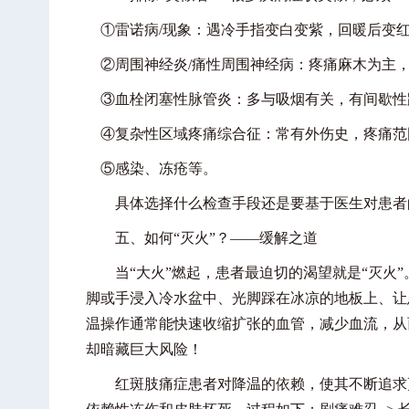
①雷诺病/现象：遇冷手指变白变紫，回暖后变
②周围神经炎/痛性周围神经病：疼痛麻木为主
③血栓闭塞性脉管炎：多与吸烟有关，有间歇性
④复杂性区域疼痛综合征：常有外伤史，疼痛范
⑤感染、冻疮等。
具体选择什么检查手段还是要基于医生对患者
五、如何“灭火”？——缓解之道
当“大火”燃起，患者最迫切的渴望就是“灭火”
脚或手浸入冷水盆中、光脚踩在冰凉的地板上、让
温操作通常能快速收缩扩张的血管，减少血流，从
却暗藏巨大风险！
红斑肢痛症患者对降温的依赖，使其不断追求更