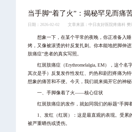
当手脚“着了火”：揭秘罕见而痛苦
日期：2026-02-02 文章来源：中日友好医院疼痛科 樊
想象一下，在某个平常的夜晚，你正准备入睡，
烤，又像被滚烫的针反复扎刺。你本能地把脚伸进
肢痛症”患者的真实写照。
红斑肢痛症（Erythromelalgia, EM）
其次是手）反复发作性发红、灼热和剧烈疼痛为特
想象的痛苦和不便。今天，我们就来揭开它的神秘
一、手脚像着了火——核心症状
红斑肢痛症的发作，就如同我们的标题“手脚着
1、发红（红斑）：这是最直观的表现。受累的
被严重晒伤或烫伤。