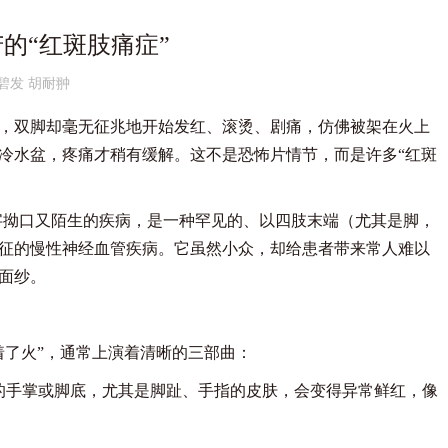
的“红斑肢痛症”
碧发 胡耐翀
双脚却毫无征兆地开始发红、滚烫、剧痛，仿佛被架在火上
冷水盆，疼痛才稍有缓解。这不是恐怖片情节，而是许多“红斑
，这个名字拗口又陌生的疾病，是一种罕见的、以四肢末端（尤其是脚，
征的慢性神经血管疾病。它虽然小众，却给患者带来常人难以
面纱。
了火”，通常上演着清晰的三部曲：
手掌或脚底，尤其是脚趾、手指的皮肤，会变得异常鲜红，像