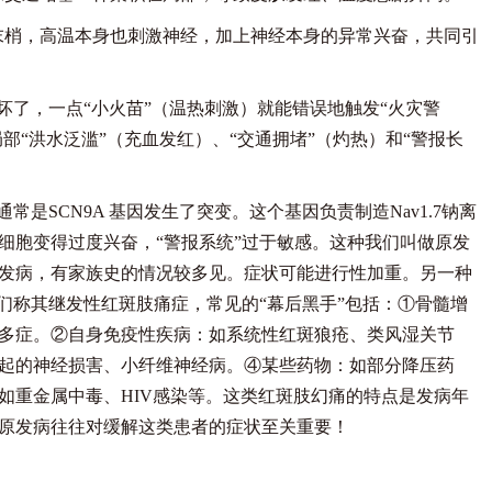
末梢，高温本身也刺激神经，加上神经本身的异常兴奋，共同引
了，一点“小火苗”（温热刺激）就能错误地触发“火灾警
部“洪水泛滥”（充血发红）、“交通拥堵”（灼热）和“警报长
SCN9A 基因发生了突变。这个基因负责制造Nav1.7钠离
细胞变得过度兴奋，“警报系统”过于敏感。这种我们叫做原发
发病，有家族史的情况较多见。症状可能进行性加重。另一种
们称其继发性红斑肢痛症，常见的“幕后黑手”包括：①骨髓增
多症。②自身免疫性疾病：如系统性红斑狼疮、类风湿关节
起的神经损害、小纤维神经病。④某些药物：如部分降压药
如重金属中毒、HIV感染等。这类红斑肢幻痛的特点是发病年
原发病往往对缓解这类患者的症状至关重要！