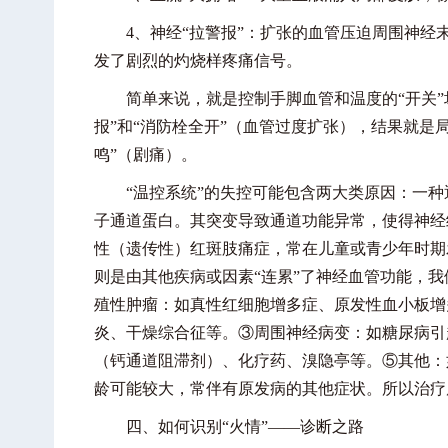
4、神经“拉警报”：扩张的血管压迫周围神经
发了剧烈的灼烧样疼痛信号。
简单来说，就是控制手脚血管和温度的“开关”坏
报”和“消防栓全开”（血管过度扩张），结果就是局
鸣”（剧痛）。
“温控系统”的失控可能包含两大类原因：一种通常是
子通道蛋白。其突变导致通道功能异常，使得神经
性（遗传性）红斑肢痛症，常在儿童或青少年时期
则是由其他疾病或因素“连累”了神经血管功能，我
殖性肿瘤：如真性红细胞增多症、原发性血小板增
炎、干燥综合征等。③周围神经病变：如糖尿病引
（钙通道阻滞剂）、化疗药、溴隐亭等。⑤其他：
龄可能较大，常伴有原发病的其他症状。所以治疗
四、如何识别“火情”——诊断之路