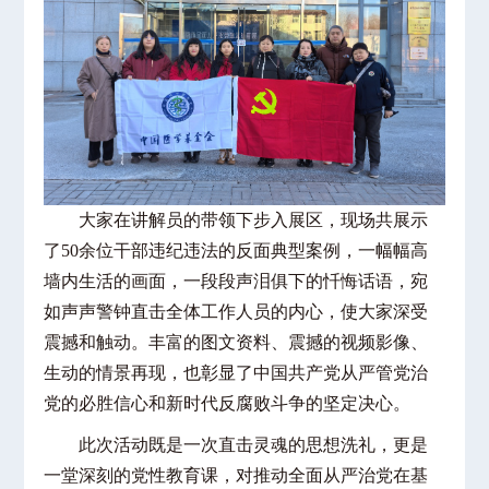
大家在讲解员的
带领下步入展区，现场共展示
了
50余位干部违纪违法的反面典型案例，一幅幅高
墙内生活的画面，一段段声泪俱下的忏悔话语，宛
如声声警钟直击全体工作人员的内心，使大家深受
震撼和触动。丰富的图文资料、震撼的视频影像、
生动的情景再现，也彰显了中国共产党从严管党治
党的必胜信心和新时代反腐败斗争的坚定决心。
此次活动既是一次直击灵魂的思想洗礼，更是
一堂深刻的党性教育课，对推动全面从严治党在基