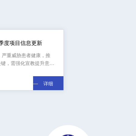
一季度项目信息更新
%，严重威胁患者健康，推
关键，需强化宣教提升意
，促进西北临床疾病规范诊
用药并分享诊疗新进展，该
详细
详细
金会同时监管项目的执行
健康权益。