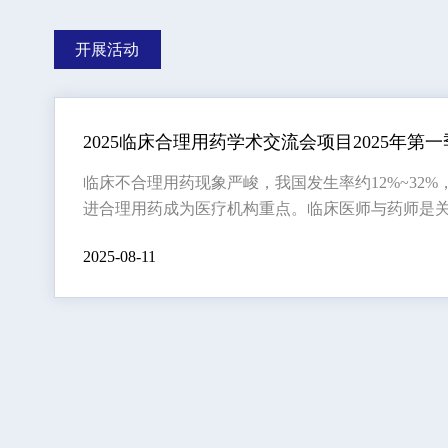
开展活动
开展活动
2025临床合理用药学术交流会项目2025年第
临床不合理用药现象严峻，我国发生率约12%~32
进合理用药成为医疗机构重点。临床医师与药师是
识。在“健康中国”战略下，为推进“健康西北”建设
2025-08-11
治与合理用药，增进医师药师学术交流，探讨安全
公益项目正在筹备中计划于4月份开展。中国医学基
情况，依法合规推动进展，以提升诊疗水平、维护